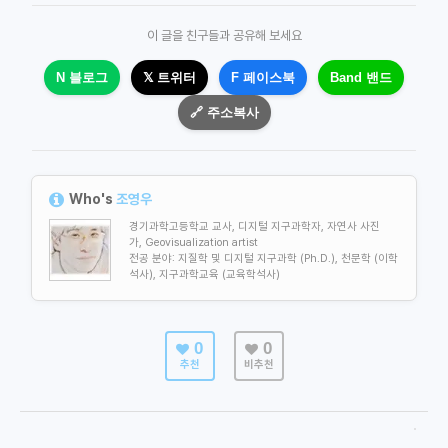
이 글을 친구들과 공유해 보세요
N 블로그
𝕏 트위터
F 페이스북
Band 밴드
🔗 주소복사
Who's
조영우
경기과학고등학교 교사, 디지털 지구과학자, 자연사 사진
가, Geovisualization artist
전공 분야: 지질학 및
디지털 지구과학 (Ph.D.), 천문학 (이학
석사), 지구과학교육 (교육학석사)
0
0
추천
비추천