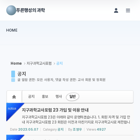
Sketchbook5, 스케치북5
Sketchbook5, 스케치북5
푸른행성의 과학
메뉴 건너뛰기
HOME
본문시작
Home
지구과학교사포럼
공지
공지
글 열람 권한: 모든 사용자, 댓글 작성 권한: 교사 회원 및 정회원
공지
홍보
행사
일반
notice
지구과학교사포럼 23 가입 및 이용 안내
지구과학교사포럼 23은 아래와 같이 운영하겠습니다. 1. 회원 자격 및 가입 안
내 지구과학교사포럼 23 회원은 이전과 마찬가지로 지구과학교사로 제한합니
다. 가입하시려는 분은 아래 절차에 따라 주세요: 1. 아이디 생성을 클릭하여
Date
2023.05.07
Category
공지
By
조영우
Views
4927
아이디를 만들고 로그인합...