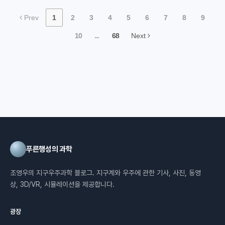
Prev
1
2
3
4
5
6
7
8
9
10
...
68
Next
푸른행성의 과학
조영우의 지구우주과학 블로그. 지구계와 우주에 관한 기사, 사진, 동영
상, 3D/VR, 시뮬레이션을 제공합니다.
광장