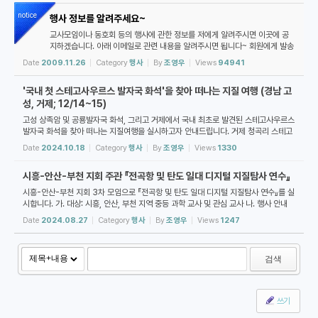
notice
행사 정보를 알려주세요~
교사모임이나 동호회 등의 행사에 관한 정보를 저에게 알려주시면 이곳에 공
지하겠습니다. 아래 이메일로 관련 내용을 알려주시면 됩니다~ 회원에게 발송
하는 전체 메일에 끼워 넣어 주세요~ demishrain@gmail.com
Date
2009.11.26
Category
행사
By
조영우
Views
94941
'국내 첫 스테고사우르스 발자국 화석'을 찾아 떠나는 지질 여행 (경남 고
성, 거제; 12/14~15)
고성 상족암 및 공룡발자국 화석, 그리고 거제에서 국내 최초로 발견된 스테고사우르스
발자국 화석을 찾아 떠나는 지질여행을 실시하고자 안내드립니다. 거제 청곡리 스테고
사우르스 발자국 화석 산지는 발견자이자 연구를 수행한 진주교대 교수 김경수 박사...
Date
2024.10.18
Category
행사
By
조영우
Views
1330
시흥-안산-부천 지회 주관 『전곡항 및 탄도 일대 디지털 지질탐사 연수』
시흥-안산-부천 지회 3차 모임으로 『전곡항 및 탄도 일대 디지털 지질탐사 연수』를 실
시합니다. 가. 대상: 시흥, 안산, 부천 지역 중등 과학 교사 및 관심 교사 나. 행사 안내
1) 일시: 2024. 9. 7.(토) 10:00~15:00 2) 집합 장소: 전곡항 주차장 (9시 40분
Date
2024.08.27
Category
행사
By
조영우
Views
1247
...
검색
쓰기