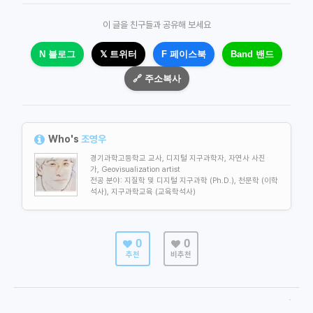
이 글을 친구들과 공유해 보세요
N 블로그
𝕏 트위터
F 페이스북
Band 밴드
🔗 주소복사
Who's
조영우
경기과학고등학교 교사, 디지털 지구과학자, 자연사 사진
가, Geovisualization artist
전공 분야: 지질학 및
디지털 지구과학 (Ph.D.), 천문학 (이학
석사), 지구과학교육 (교육학석사)
0
0
추천
비추천