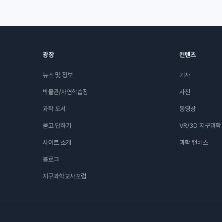
광장
컨텐츠
뉴스 및 정보
기사
박물관/자연학습장
사진
과학 도서
동영상
묻고 답하기
VR/3D 지구과학
사이트 소개
과학 캔버스
블로그
지구과학교사포럼