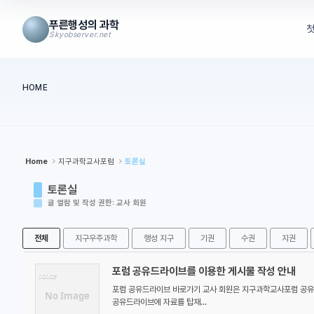
Sketchbook5, 스케치북5
Sketchbook5, 스케치북5
Sketchbook5, 스케치북5
Sketchbook5, 스케치북5
푸른행성의 과학
Skyobserver.net
메뉴 건너뛰기
HOME
본문시작
Home
지구과학교사포럼
토론실
토론실
글 열람 및 작성 권한: 교사 회원
전체
지구우주과학
행성 지구
기권
수권
지권
포럼 공유드라이브를 이용한 게시물 작성 안내
notice
포럼 공유드라이브 바로가기 교사 회원은 지구과학교사포럼 공유 드
No Image
공유드라이브에 자료를 탑재...