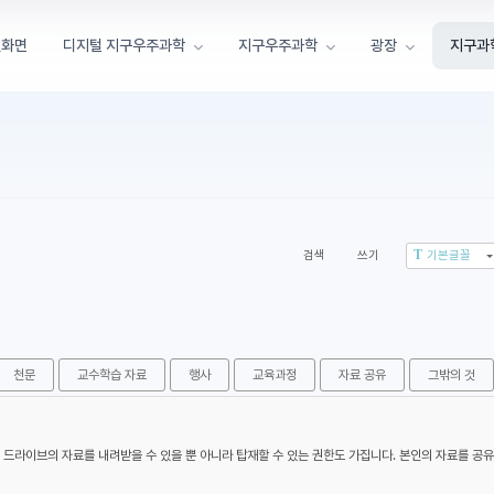
첫화면
디지털 지구우주과학
지구우주과학
광장
지구과
T
검색
쓰기
기본글꼴
천문
교수학습 자료
행사
교육과정
자료 공유
그밖의 것
라이브의 자료를 내려받을 수 있을 뿐 아니라 탑재할 수 있는 권한도 가집니다. 본인의 자료를 공유할