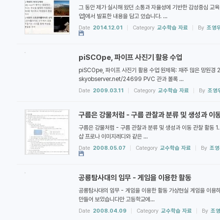
그 동안 제가 실시해 왔던 소통과 자율성에 기반한 감성중심 교육 
업]에서 발표한 내용을 담고 있습니다. ...
Date
2014.12.01
Category
교수학습 자료
By
조영
piSCOpe, 파이프 사진기 활용 수업
piSCOpe, 파이프 사진기 활용 수업 원제목: 재주 많은 망원경 2
skyobserver.net/24699 PVC 관과 볼록 ...
Date
2009.03.11
Category
교수학습 자료
By
조영
구름은 강물처럼 - 구름 관찰과 분류 및 생성과 이
구름은 강물처럼 - 구름 관찰과 분류 및 생성과 이동 관찰 활동 
샵 프로나 이미지레디와 같은 ...
Date
2008.05.07
Category
교수학습 자료
By
조영
공룡탐사대의 임무 - 게임을 이용한 활동
공룡탐사대의 임무 - 게임을 이용한 활동 가상현실 게임을 이용
만들어 보았습니다만 고등학교에...
Date
2008.04.09
Category
교수학습 자료
By
조