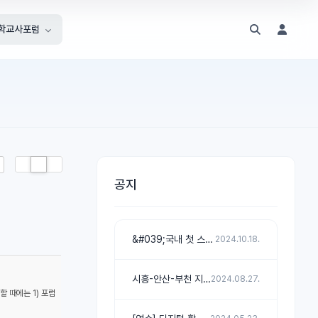
학교사포럼
List
Zine
Gallery
공지
&#039;국내 첫 스테고사우르스 발자국 ...
2024.10.18.
시흥-안산-부천 지회 주관 『전곡항 및 ...
2024.08.27.
 때에는 1) 포럼