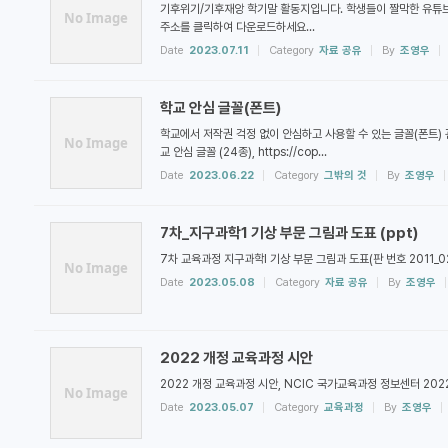
기후위기/기후재앙 학기말 활동지입니다. 학생들이 짤막한 유튜브
No Image
주소를 클릭하여 다운로드하세요...
Date
2023.07.11
Category
자료 공유
By
조영우
학교 안심 글꼴(폰트)
학교에서 저작권 걱정 없이 안심하고 사용할 수 있는 글꼴(폰트) 
No Image
교 안심 글꼴 (24종), https://cop...
Date
2023.06.22
Category
그밖의 것
By
조영우
7차_지구과학1 기상 부문 그림과 도표 (ppt)
7차 교육과정 지구과학I 기상 부문 그림과 도표(판 번호 2011_
No Image
Date
2023.05.08
Category
자료 공유
By
조영우
2022 개정 교육과정 시안
2022 개정 교육과정 시안, NCIC 국가교육과정 정보센터 202
No Image
Date
2023.05.07
Category
교육과정
By
조영우