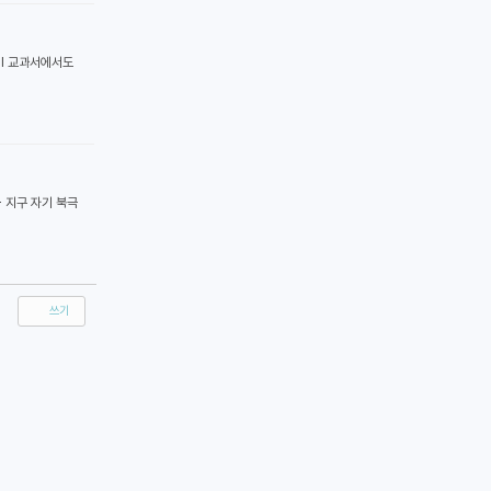
II 교과서에서도
- 지구 자기 북극
쓰기