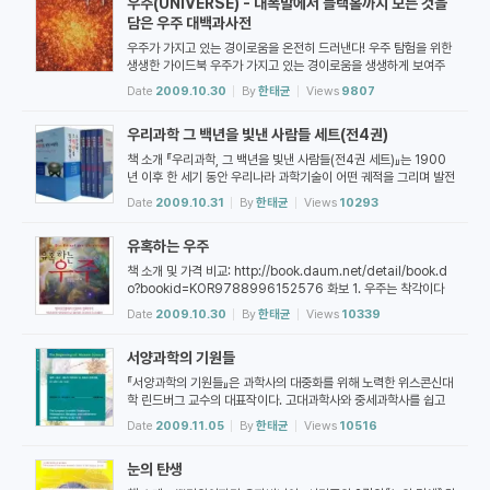
우주(UNIVERSE) - 대폭발에서 블랙홀까지 모든 것을
물리학과 천문학을 강의해 왔다. 지은 책으로 <길>, <별이 빛나는
밤 365>, <지구의 껍질>, <어느 행...
담은 우주 대백과사전
우주가 가지고 있는 경이로움을 온전히 드러낸다! 우주 탐험을 위한
생생한 가이드북 우주가 가지고 있는 경이로움을 생생하게 보여주
는 『우주(UNIVERSE)』. 백과사전과 도감 출판사로 유명한 영국 돌
Date
2009.10.30
By
한태균
Views
9807
링킨더슬리 출판사와 함께 만든 책으로, 정확한 정보와 직관적이고
섬세한 도판 이미지를 제공해 소장용으로도 손색없는 백과사전이
우리과학 그 백년을 빛낸 사람들 세트(전4권)
다. 과학 저술가들이 쓴 정보 풍부한 글들과 최첨단 우주 망원경들과
지상의 관측 장치들이 잡아 ...
책 소개 『우리과학, 그 백년을 빛낸 사람들(전4권 세트)』는 1900
년 이후 한 세기 동안 우리나라 과학기술이 어떤 궤적을 그리며 발전
해 왔는지를 과학기술인을 중심으로 재조명한 책이다.우리의 과학
Date
2009.10.31
By
한태균
Views
10293
기술발전과정을 1권 여명기, 2권 요람기, 3권 도약기로 나누어 과학
기술 선구자들이 어떻게 터전을 닦으면서 과학기술인력을 늘려나갔
유혹하는 우주
으며, 어떻게 체제를 정비하고 마침내 오늘의 발판을 구축하기까지
어떤 노력과 전략을 펼쳐왔...
책 소개 및 가격 비교: http://book.daum.net/detail/book.d
o?bookid=KOR9788996152576 화보 1. 우주는 착각이다
2. 우주를 관찰하는 거대한 눈 3. 정보의 원천, 빛 4. 공간성의 비밀
Date
2009.10.30
By
한태균
Views
10339
5. 우주에 존재하지 않는 동시성 6. 원자만의 시간 7. 빅뱅은 소리
가 없었다 8. 우주 대폭발의 전말 9. 은하가 된 가스구름 10. 신비
서양과학의 기원들
로운 블랙홀 11. 우주종말론 12. 생명의 탄생, 제2의 빅뱅 13. 생명
체의 구성물질로 가득한 은하 14. 지구 밖 외...
『서양과학의 기원들』은 과학사의 대중화를 위해 노력한 위스콘신대
학 린드버그 교수의 대표작이다. 고대과학사와 중세과학사를 쉽고
명쾌하게 정리하여 대중용 과학사의 모범이 된 책이다. 중세와 근대
Date
2009.11.05
By
한태균
Views
10516
초의 광학분야에서 뛰어난 연구업적을 남긴 린드버그는 과학사의
대중화를 위해서도 앞장섰는데,이 책은 대중성과 전문성을 고루 갖
눈의 탄생
춤으로써 과학의 대중화에 성공한 작품으로 평가된다. 이 책은 쉬운
문체, 명쾌한 해설, 적절...