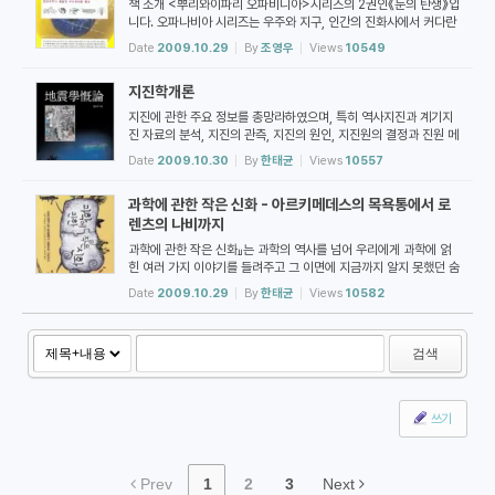
책 소개 <뿌리와이파리 오파비니아>시리즈의 2권인《눈의 탄생》입
니다. 오파나비아 시리즈는 우주와 지구, 인간의 진화사에서 커다란
사건들을 중심으로 그것들이 현재 어떤 영향을 미치고 있는지를 살
Date
2009.10.29
By
조영우
Views
10549
펴보는 내용을 담아 정리한 것이라고 합니다. 《눈의 탄생》은 동물학
자인 저자가 캄브리아기 폭발(고생대의 캄브리아기에 들어서면서
지진학개론
생물종이 폭발적이 증가한 현상)의 원인을 찾아 설명한 것으로 저자
만의 독창적인 이론인「빛...
지진에 관한 주요 정보를 총망라하였으며, 특히 역사지진과 계기지
진 자료의 분석, 지진의 관측, 지진의 원인, 지진원의 결정과 진원 메
커니즘, 지진파의 전파와 지구 내부구조, 영상탐지기술(tomograp
Date
2009.10.30
By
한태균
Views
10557
hy), 핵실험과 지진 구별방법, 지진위험도작성방법 및 원전 내진규
정결정 등을 총망라하여 다루었다. 또한 현대물리학에서 해결못하
과학에 관한 작은 신화 - 아르키메데스의 목욕통에서 로
고 있는 지진예보에 관한 여러 가지 관례적인 전조현상의 관찰과 지
진피해를 최소화하는 지진공학...
렌츠의 나비까지
과학에 관한 작은 신화』는 과학의 역사를 넘어 우리에게 과학에 얽
힌 여러 가지 이야기를 들려주고 그 이면에 지금까지 알지 못했던 숨
겨진 이야기들도 함께 풀어준다. 또한 이런 에피날(18~19세기 도
Date
2009.10.29
By
한태균
Views
10582
기와 채색판화로 유명했던 프랑스의 도시)의 판화 속 이미지들이 고
유한 논리를 갖고 있을 뿐 아니라 학계의 속성을 더욱 적나라하고 실
감나게 표현한 그림 한 장과 함께 과학적 사고와 상식 사이의 쟁점들
검색
을 속속들이 드러내고 있...
쓰기
Prev
1
2
3
Next