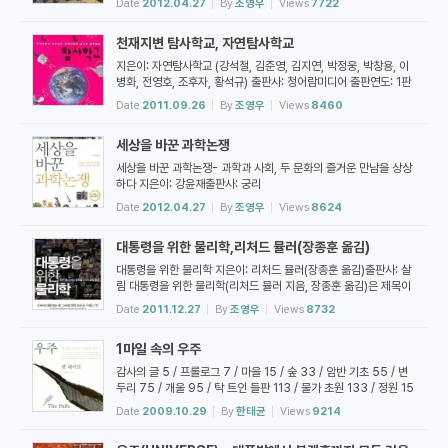
Date
2012.04.27
By
조영우
Views
7722
천재지변 탐사학교, 자연탐사학교
지은이: 자연탐사학교 (강석철, 김준영, 김지연, 박정웅, 박창용, 이
병화, 전영호, 조후자, 황석규) 출판사: 청어람미디어 출판연도: 1판
2008년 지구 환경에서 발생하는 다양한 천재 지변 현상에 대하여
Date
2011.09.26
By
조영우
Views
8460
소개하고 그 배경 원리를 쉽게 설명하고 있는 책입니다. 이 책의 부
제는 ‘지구속부터 우주까지 천재지변에 숨겨진 과학원리’입니다. 개
세상을 바꾼 과학논쟁
정된 고등학교 지구과학1 교과서가 이전에 비해 천재지변에 대한 현
상의 기술과 그 과학 원...
세상을 바꾼 과학논쟁- 과학과 사회, 두 문화의 즐거운 만남을 상상
하다 지은이: 강윤재출판사: 궁리
Date
2012.04.27
By
조영우
Views
8624
대통령을 위한 물리학,리처드 뮬러(장종훈 옮김)
대통령을 위한 물리학 지은이: 리처드 뮬러(장종훈 옮김)출판사: 살
림 대통령을 위한 물리학(리처드 뮬러 지음, 장종훈 옮김)은 제목이
시사하는 것처럼 중요한 의사 결정을 해야 하는 위치에 있는 사람들
Date
2011.12.27
By
조영우
Views
8732
에게 필요한 물리학적 고려를 위한 책입니다. 그렇기 때문에 이 책에
담겨 있는 과학적 소재 또한 사회적으로 영향력이 있는 시사적인 것
1마일 속의 우주
들로 가득합니다. 테러에 관한 비극의 과학으로부터 에너지와 관련
된 화두가 생겨나고 그...
감사의 글 5 / 프롤로그 7 / 마을 15 / 숲 33 / 암반 기초 55 / 변
두리 75 / 개울 95 / 탁 트인 들판 113 / 물가 초원 133 / 정원 15
3 / 에필로그 173 / 원문 출처 177 / 옮긴이의 글 181 / 찾아보기
Date
2009.10.29
By
한태균
Views
9214
183 저자 : 쳇 레이모 최근작 : <자오선 여행>,<아름다운 밤하늘
>,<퍼그> … 총 14종 (모두보기) 소개 : 스톤힐 대학에서 40년간