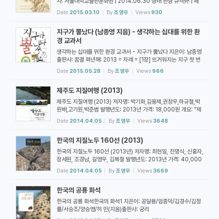
사: 서울대학교출판문화원 | 2014.06.30 형태 판형 규격外 | 페
이지 수 292 | 정가28,000원 -- 차례 -- 책머리에 v 제 1 부 한
Date
2015.03.10
By
조영우
Views
930
반도의 지질과 지체구조 제 1 장 한반도 개관 3 1. 한반도 지형｜3
2. 판구조론 관점에서 본 한반도｜5 3. 한반도 지질 개요｜8 제 2
지구가 뿔났다 (남종영 지음) - 생각하는 십대를 위한 환
장 한반도 지체구조 13 1. 동아시아 지체구조에서 한반도의 위상｜
13 2. 북부지괴｜18 1) 관모육괴｜18 ...
경 교과서
생각하는 십대를 위한 환경 교과서 - 지구가 뿔났다 지은이: 남종영
출판사: 꿈결 펴년해: 2013 = 차례 = [1장] 뜨거워지는 지구 첫 번
째 이야기_ 매머드는 왜 사라졌을까 두 번째 이야기_ 북극곰의 미래
Date
2015.05.28
By
조영우
Views
966
세 번째 이야기_ 이상 기후에 몸살 앓는 지구촌 네 번째 이야기_ 명
태 실종 사건 [2장] 당신은 우리의 친구 다섯 번째 이야기_ 우리는
제주도 지질여행 (2013)
공감한다, 고로 존재한다 여섯 번째 이야기_ 동물에게도 문화가 있
다 일곱 번째 이야기_ 학...
제주도 지질여행 (2013) 저자명: 박기화,김용제,권창우,하규철,박
원배,고기원,박준범 발행년도: 2013년 가격: 18,000원 개요: "제
주도를 관광하면서 화산이 만든 생생한 지질 현상을 쉽게 찾아보고
Date
2014.04.05
By
조영우
Views
3648
즐겁게 이해할 수 있도록 ‘제주도 지질여행’의 초판이 발간된 지 10
년이 지났다. 그동안 이 책은 제주도의 화산지질에는 미처 알지 못했
한국의 지질노두 160선 (2013)
던 자연의 귀중함과 신비함이 가득하고, 제주도는 보존해야할 우리
의 중요한 지질자원의 보고라...
한국의 지질노두 160선 (2013년) 저자명: 최현일, 진명식, 신홍자,
장세원, 조경남, 길영우, 김복철 발행년도: 2013년 가격: 40,000
원 개요: "사라져가는 지질노두를 기재하여 기록으로 남기고 교사,
Date
2014.04.05
By
조영우
Views
3669
학생 그리고 지질학에 관심을 가진 일반인들의 지질학 학습을 돕기
위해 <한국의 지질노두 150選>을 발간한지도 9년이 지났습니다.
한국의 공룡 화석
지질학은 광물, 암석 및 화석을 이해하기 위한 실내 학습과 실험 외
에도 지층의 발달, 습곡, 단층,...
한국의 공룡 화석한국의 화석1 지은이: 공달용/임종덕/김경수/김정
률/서승조/양승영/허 민(지음)출판사: 궁리