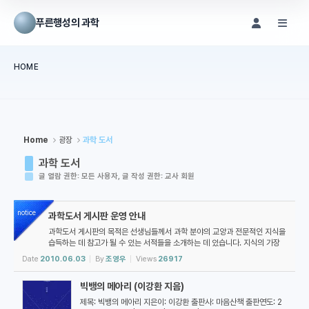
Sketchbook5, 스케치북5
Sketchbook5, 스케치북5
푸른행성의 과학
메뉴 건너뛰기
HOME
본문시작
Home
광장
과학 도서
과학 도서
글 열람 권한: 모든 사용자, 글 작성 권한: 교사 회원
notice
과학도서 게시판 운영 안내
과학도서 게시판의 목적은 선생님들께서 과학 분야의 교양과 전문적인 지식을
습득하는 데 참고가 될 수 있는 서적들을 소개하는 데 있습니다. 지식의 가장
중요한 출처는 관련 분야에서 오랜 경험과 전문성을 가지고 있는 분들이 쓴 서
Date
2010.06.03
By
조영우
Views
26917
적이나 논문이어야 한다고 생각하기 때문에 이 게시판을 만들었습니다. 다만,
도서가 얼마나 큰 도움이 될 것인가 하는 점은 독자들께서 직접 평가하셔야 합
빅뱅의 메아리 (이강환 지음)
니다. 도서의 선정 기준은 따로 마련한...
제목: 빅뱅의 메아리 지은이: 이강환 출판사: 마음산책 출판연도: 2