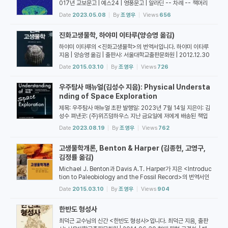
017년 교보문고 | 예스24 | 영풍문고 | 알라딘 -- 차례 -- 책머리
에 6 과학이 된 우주론 팽창하는 우주 17빅뱅 우주론의 등장 29빅
Date
2023.05.08
By
조영우
Views
656
뱅 우주론의 라이벌 36우주를 보는 새로운 눈 42결정적인 발견 5
3 우주에 흩어진 빛 혼돈의 시대 67태초의 빛 73균일하지 않은 우
진화고생물학, 하야미 이타루(양승영 옮김)
주 77인플레이션 이론의 등장 82우주에 뿌려진 씨앗 88 우주의
미세한 온도 차이를 찾아라 COBE 모래...
하야미 이타루의 <진화고생물학>의 번역서입니다. 하야미 이타루
지음 | 양승영 옮김 | 출판사: 서울대학교출판문화원 | 2012.12.30
| 형태 판형 A5 | 페이지 수 285 | 정가25,000원 -- 차례 -- 머
Date
2015.03.10
By
조영우
Views
726
리말 옮긴이의 말 일러두기 Ⅰ 자연사과학과 고생물학 1.자연사과학
이란 무엇인가 2.고생물학이란 무엇인가 Ⅱ 고생물학의 역사 1.여명
우주탐사 매뉴얼(김성수 지음): Physical Understa
기의 고생물학 2.고생물학의 성립 3.화석의 기재 4.진화론이 고생
물학에 끼친 영향 5.고현(考現) 고...
nding of Space Exploration
제목: 우주탐사 매뉴얼 초판 발행일: 2023년 7월 14일 지은이: 김
성수 펴낸곳: (주)위즈덤하우스 지난 금요일에 저에게 배송된 책입
니다. 제가 주문하지는 않았습니다. 책 제목이 우주탐사 매뉴얼인데
Date
2023.08.19
By
조영우
Views
762
부제인 것처럼 보이는 "Physical Understanding of Space E
xploration"이 표지에 제목과 함께 디자인 되어 있습니다. 책을 군
고생물학개론, Benton & Harper (김종헌, 고영구,
데 군데 빠르게 읽어보았습니다. 지은이가 책머리에 쓴 '이 책은 우
주 탐사 전반에 대한 물리학적 이해...
김정률 옮김)
Michael J. Benton과 Davis A.T. Harper가 지은 <Introduc
tion to Paleobiology and the Fossil Record>의 번역서인
<고생물학개론>입니다. Michael J. Benton , David A.T. Ha
Date
2015.03.10
By
조영우
Views
904
rper 지음 | 김종헌 , 고영구 , 김정률 옮김 | 출판사: 박학사 | 2014.
09.01 | 페이지 수 768 | 정가30,000원 28,500원 -- 차례 -
한반도 형성사
- 제1장 과학으로서 고생물학 제2장 시간과 공간에서 화석 제3장
화석생성론과 화석 기록의 질 제4장 고생태와 고기후 제5장...
최덕근 교수님의 신간 <한반도 형성사>입니다. 최덕근 지음, 출판