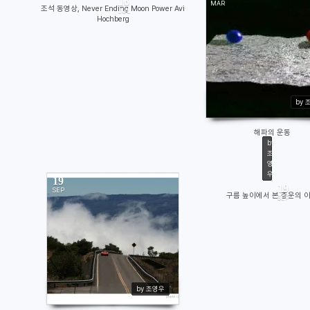
16
MAR
조석 동영상, Never Ending Moon Power Avi
JUL
Hochberg
7954
11383
by 
해파의 운동
by
조
영
우
19
19
SEP
구름 높이에서 본 층운의 
SEP
111
12428
by 조영우