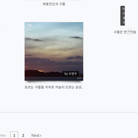
해풍전선과 구름
by
조
영
우
31
29
08
MAY
산
구름은 연기처럼
MAY
기후
36
1
11509
by 조영우
흐르는 구름을 거꾸로 거슬러 오르는 금성..
rev
1
2
Next