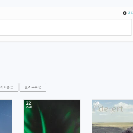
에디
과 지층
별과 우주
(0)
(5)
22
09
MAR
SEP
2965
2955