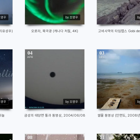
조영우
by 조영우
b
자리유성우)
오로라, 북극광 (캐나다 처칠, 4K)
고비사막의 타임랩스 Gobi des
04
03
APR
DEC
14455
7759
조영우
by 조영우
b
하늘
금성의 태양면 통과 동영상, 2004/06/08
썰물 동영상 (안면도, 2008년
08
11