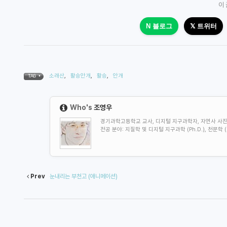
이
N 블로그
𝕏 트위터
소래산
,
활승안개
,
활승
,
안개
TAG •
Who's
조영우
경기과학고등학교 교사, 디지털 지구과학자, 자연사 사진가, Geo
전공 분야: 지질학 및
디지털 지구과학 (Ph.D.), 천문
Prev
눈내리는 부천고 (애니메이션)