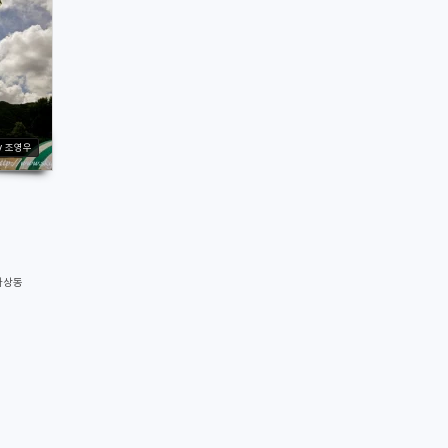
y 조영우
하상동
2682