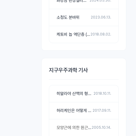
화강암 판상절리와 토르
2024.05.30.
소청도 분바위
2023.06.13.
케토비 놉 역단층 (쓰러스트 단층)
2018.08.02.
지구우주과학 기사
히말라야 산맥의 형성과 지구 환경 변화
2018.10.11.
허리케인은 어떻게 발달할까?
2017.09.11.
모양근에 의한 원근 조절 원리
2005.10.14.