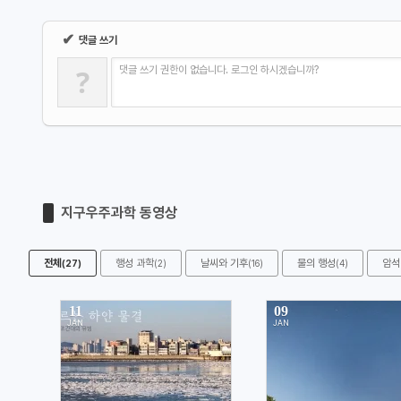
✔
댓글 쓰기
?
댓글 쓰기 권한이 없습니다. 로그인 하시겠습니까?
지구우주과학 동영상
전체
행성 과학
날씨와 기후
물의 행성
암석
(27)
(2)
(16)
(4)
11
09
JAN
JAN
591
741