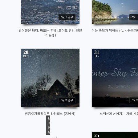
by 조영우
by 
얼어붙은 바다, 떠도는 유빙 (오이도 연안 갯벌
겨울 바닷가 밤하늘 (ft. 사분의
의 유빙)
28
31
DEC
JAN
2982
9346
by 조영우
by 
쌍둥이자리유성우 타임랩스 (동영상)
소백산에 쏟아지는 겨울 밤
by
조
영
우
25