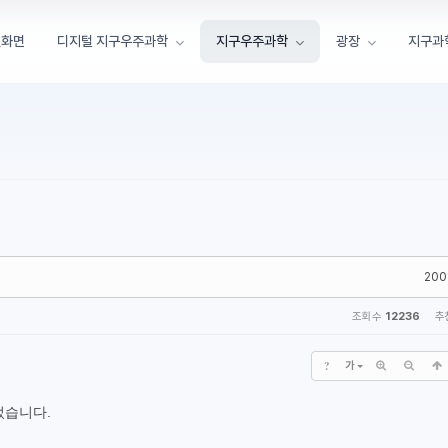
첫화면
디지털 지구우주과학
지구우주과학
광장
지구과
200
조회 수
12236
추
?
가
었습니다.