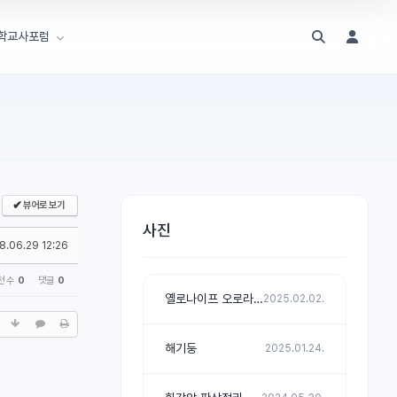
학교사포럼
✔
뷰어로 보기
사진
8.06.29 12:26
천 수
0
댓글
0
옐로나이프 오로라 관측 첫 날
2025.02.02.
해기둥
2025.01.24.