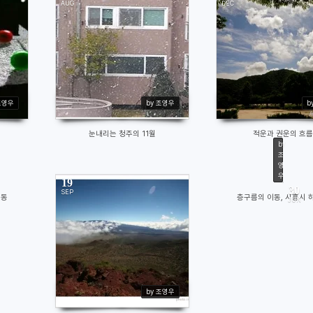
AUG
DEC
14054
14726
조영우
by 조영우
b
눈내리는 청주의 11월
적운과 권운의 흐름
by
조
영
우
19
30
SEP
이동
층구름의 이동, 시흥시 
JUN
98
1
12484
by 조영우