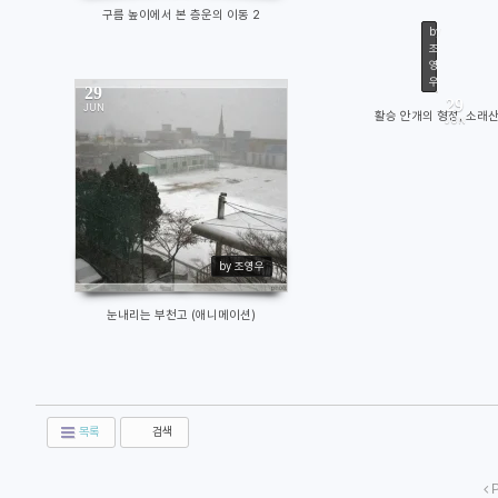
구름 높이에서 본 층운의 이동 2
by
조
영
우
29
2008/06/
29
JUN
활승 안개의 형성, 소래
JUN
by
조영우
in
날씨와 
Views
122
13811
by 조영우
눈내리는 부천고 (애니메이션)
목록
검색
P