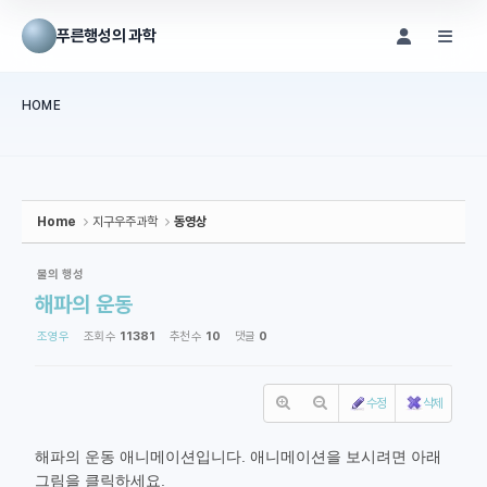
Sketchbook5, 스케치북5
Sketchbook5, 스케치북5
푸른행성의 과학
메뉴 건너뛰기
HOME
본문시작
Home
지구우주과학
동영상
물의 행성
해파의 운동
조영우
조회 수
11381
추천 수
10
댓글
0
수정
삭제
해파의 운동 애니메이션입니다. 애니메이션을 보시려면 아래
그림을 클릭하세요.