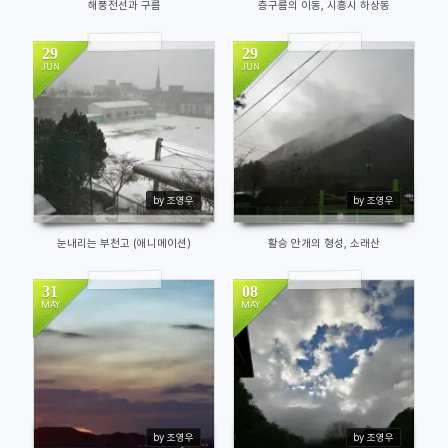
해풍전선과 구름
층구름의 이동, 시흥시 하상동
29
29
JUN
JUN
13811
12234
by 조영우
by 조영우
눈내리는 부천고 (애니메이션)
활승 안개의 형성, 소래산
31
08
MAY
MAY
11508
11656
by 조영우
by 조영우