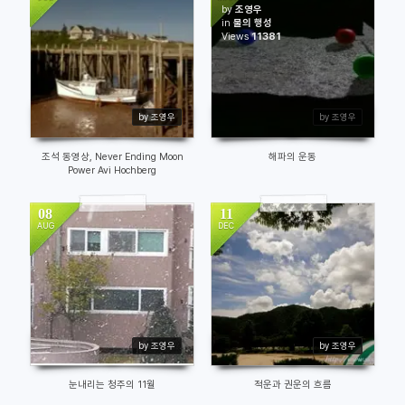
by
조영우
in
물의 행성
7953
Views
11381
by 조영우
by 조영우
조석 동영상, Never Ending Moon
해파의 운동
Power Avi Hochberg
08
11
AUG
DEC
14053
14725
by 조영우
by 조영우
눈내리는 청주의 11월
적운과 권운의 흐름