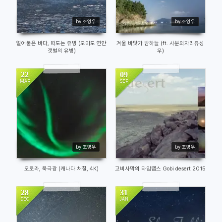
by 조영우
by 조영우
얼어붙은 바다, 떠도는 유빙 (오이도 연안
겨울 바닷가 밤하늘 (ft. 사분의자리유성
갯벌의 유빙)
우)
22
09
MAR
SEP
2962
2955
by 조영우
by 조영우
오로라, 북극광 (캐나다 처칠, 4K)
고비사막의 타임랩스 Gobi desert 2015
28
31
DEC
JAN
2981
9344