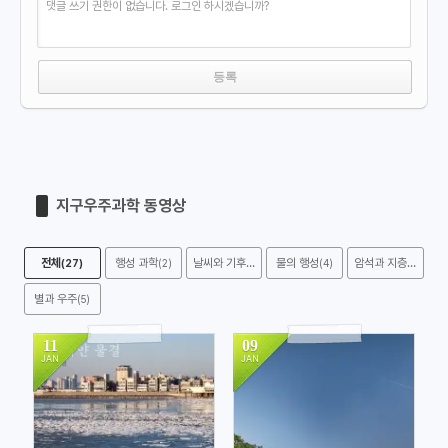
댓글 쓰기 권한이 없습니다. 로그인 하시겠습니까?
지구우주과학 동영상
전체
행성 과학
날씨와 기후
물의 행성
암석과 지층
(27)
(2)
(16)
(4)
(0)
별과 우주
(5)
11
09
JAN
JAN
589
740