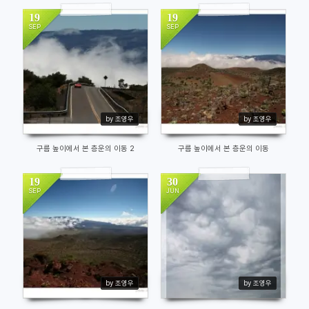
19
19
SEP
SEP
12427
11197
by 조영우
by 조영우
구름 높이에서 본 층운의 이동 2
구름 높이에서 본 층운의 이동
19
30
SEP
JUN
12484
12682
by 조영우
by 조영우