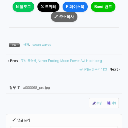
N 블로그
𝕏 트위터
F 페이스북
Band 밴드
🔗 주소복사
해파
,
ocean waves
TAG •
Prev
조석 동영상, Never Ending Moon Power Avi Hochberg
눈내리는 청주의 11월
Next
첨부
'
1
'
a000068_pre.jpg
수정
삭제
✔
댓글 쓰기