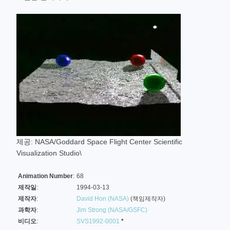
제공: NASA/Goddard Space Flight Center Scientific
Visualization Studio\
Animation Number
:
68
제작일
:
1994-03-13
제작자
:
David Hon (NASA)
(책임제작자)
과학자
:
Jim Strong (NASA/GSFC)
비디오
:
SVS1992-0001
*