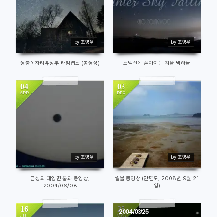
by 조영우
by 조영우
쌍둥이자리유성우 타임랩스 (동영상)
소백산에 쏟아지는 겨울 밤하늘
04
03
APR
DEC
14452
7758
by 조영우
by 조영우
금성의 태양면 통과 동영상,
썰물 동영상 (안면도, 2008년 9월 21
2004/06/08
일)
16
25
2004/03/25
JUL
MAR