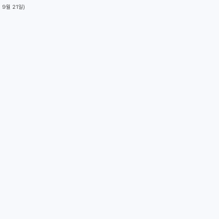
 9월 21일)
752
4716