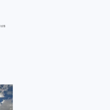
하상동
2675