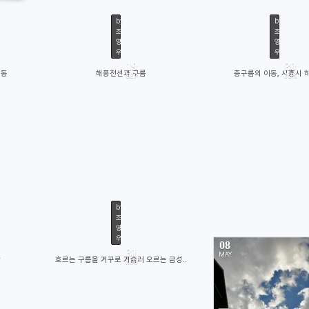
by
by
조
조
영
영
우
우
19
30
이동
해풍전선과 구름
층구름의 이동, 시흥시 
SEP
JUN
92
12477
1
by
조
영
우
08
31
MAY
산
흐르는 구름을 거꾸로 거슬러 오르는 금성..
MAY
23
11500
11650