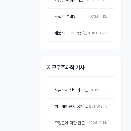
화강암 판상절리와 토르
2024.05.30.
소청도 분바위
2023.06.13.
케토비 놉 역단층 (쓰러스트 단층)
2018.08.02.
지구우주과학 기사
히말라야 산맥의 형성과 지구 환경 변화
2018.10.11.
허리케인은 어떻게 발달할까?
2017.09.11.
모양근에 의한 원근 조절 원리
2005.10.14.