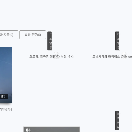
by
by
과 지층
별과 우주
(0)
(5)
조
조
영
영
우
우
22
09
오로라, 북극광 (캐나다 처칠, 4K)
고비사막의 타임랩스 Gobi des
MAR
SEP
2954
2
조영우
자리유성우)
by
조
영
우
04