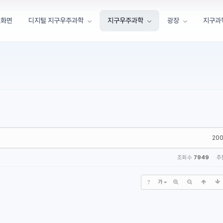
첫화면
디지털 지구우주과학
지구우주과학
광장
지구과
200
조회 수
7949
추
?
가