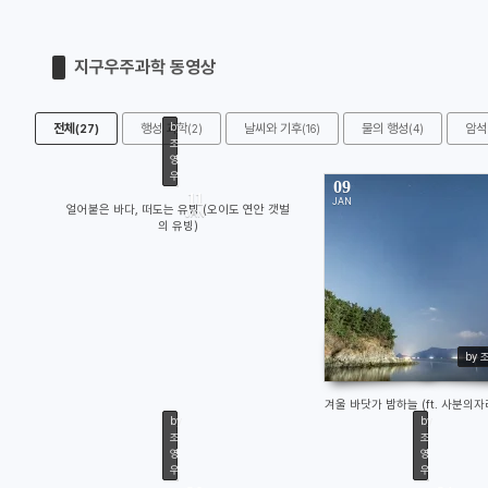
지구우주과학 동영상
by
전체
행성 과학
날씨와 기후
물의 행성
암석
(27)
(2)
(16)
(4)
조
영
우
09
11
JAN
얼어붙은 바다, 떠도는 유빙 (오이도 연안 갯벌
JAN
의 유빙)
580
727
by 
겨울 바닷가 밤하늘 (ft. 사분의
by
by
조
조
영
영
우
우