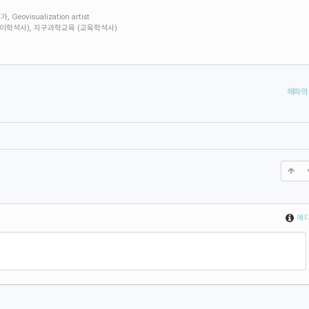
visualization artist
학 (이학석사), 지구과학교육 (교육학석사)
해파의
에디