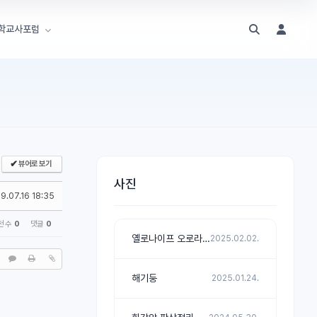
학교사포럼
✔
뷰어로 보기
사진
9.07.16 18:35
천 수
0
댓글
0
옐로나이프 오로라 관측 첫 날
2025.02.02.
해기둥
2025.01.24.