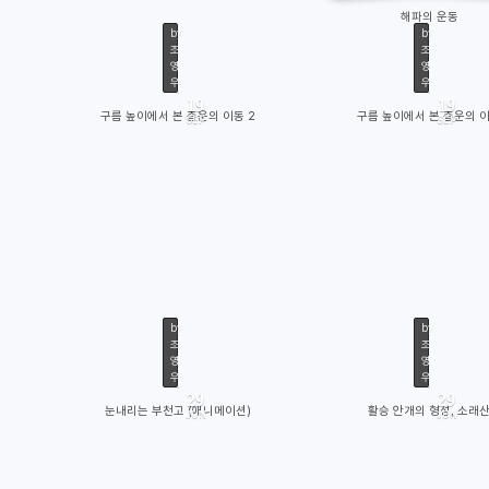
해파의 운동
by
by
조
조
영
영
우
우
19
19
구름 높이에서 본 층운의 이동 2
구름 높이에서 본 층운의 
SEP
SEP
12419
111
by
by
조
조
영
영
우
우
29
29
눈내리는 부천고 (애니메이션)
활승 안개의 형성, 소래
JUN
JUN
13805
122