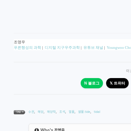
조영우
푸른행성의 과학
|
디지털 지구우주과학
|
유튜브 채널
|
Youngwoo Cho
이
N 블로그
𝕏 트위터
수권
,
해양
,
해양학
,
조석
,
밀물
,
썰물.tide
,
tidal
TAG •
Who's
조영우