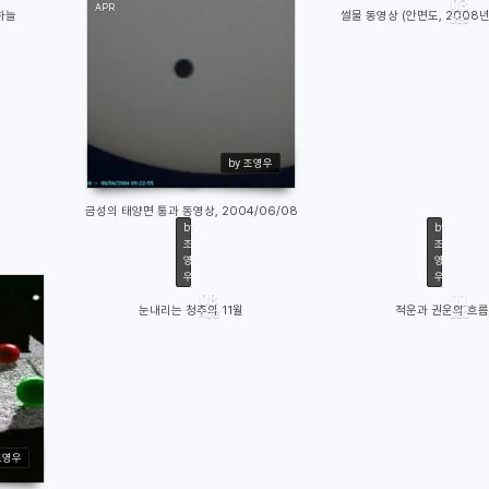
03
APR
하늘
썰물 동영상 (안면도, 2008년
DEC
7
7
14442
by 조영우
금성의 태양면 통과 동영상, 2004/06/08
by
by
조
조
영
영
우
우
08
11
눈내리는 청주의 11월
적운과 권운의 흐름
AUG
DEC
14048
1
조영우