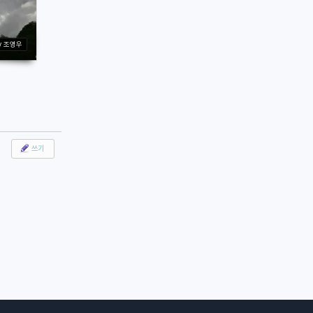
y 조영우
쓰기