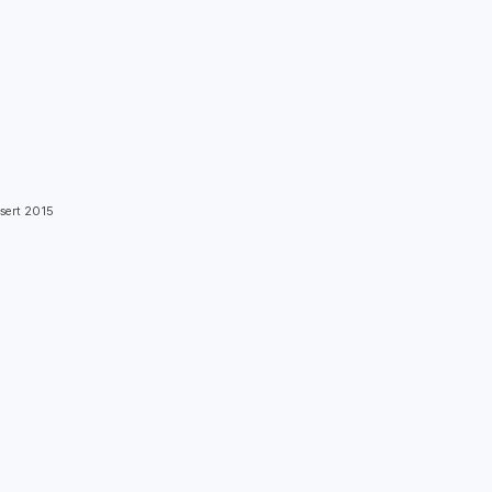
ert 2015
935