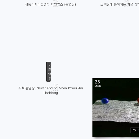
28
31
쌍둥이자리유성우 타임랩스 (동영상)
소백산에 쏟아지는 겨울 밤
DEC
JAN
2973
933
by
조
영
우
25
2009/07/16
16
MAR
조석 동영상, Never Ending Moon Power Avi
JUL
by
조영우
Hochberg
in
물의 행성
Views
7949
11376
by 